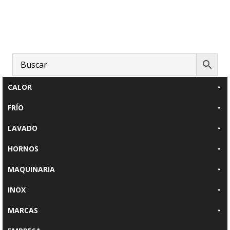
Saltar
Saltar
Saltar
al
a
al
contenido
la
pie
principal
barra
de
lateral
página
principal
CALOR
FRÍO
LAVADO
HORNOS
MAQUINARIA
INOX
MARCAS