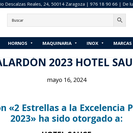
o Descalzas Reales, 24, 50014 Zaragoza |
976 18 90 66
| De lu
Inicio
»
2023
»
GALARDÓN 2023 HOTEL SAUCE
HORNOS
MAQUINARIA
INOX
MARCAS
stá aquí:
Inicio
/
GALARDONES
/
2023
/
GALARDÓN 2023 HOTEL
ALARDÓN 2023 HOTEL SAU
mayo 16, 2024
n «2 Estrellas a la Excelencia 
2023» ha sido otorgado a: