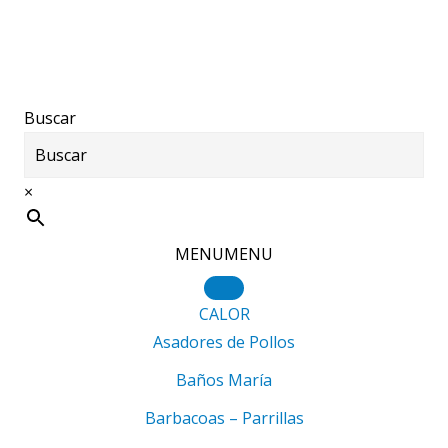
Saltar
Saltar
Saltar
al
a
al
contenido
la
pie
principal
barra
de
Buscar
lateral
página
principal
×
MENU
MENU
CALOR
Asadores de Pollos
Baños María
Barbacoas – Parrillas