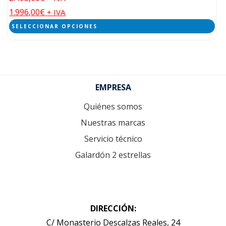
1.996,00
€
+ IVA
SELECCIONAR OPCIONES
Este
producto
tiene
Footer
EMPRESA
múltiples
variantes.
Quiénes somos
Las
Nuestras marcas
opciones
Servicio técnico
se
Galardón 2 estrellas
pueden
elegir
en
la
DIRECCIÓN:
página
C/ Monasterio Descalzas Reales, 24