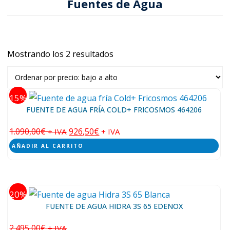
Fuentes de Agua
Mostrando los 2 resultados
Ordenado
por
precio:
bajo
15
FUENTE DE AGUA FRÍA COLD+ FRICOSMOS 464206
a
alto
1.090,00
€
926,50
€
+ IVA
+ IVA
AÑADIR AL CARRITO
20
FUENTE DE AGUA HIDRA 3S 65 EDENOX
2.495,00
€
+ IVA