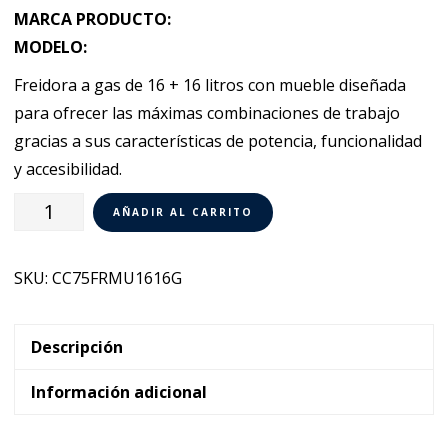
MARCA PRODUCTO:
MODELO:
Freidora a gas de 16 + 16 litros con mueble diseñada
para ofrecer las máximas combinaciones de trabajo
gracias a sus características de potencia, funcionalidad
y accesibilidad.
Freidora
AÑADIR AL CARRITO
a
gas
SKU:
CC75FRMU1616G
16+16
lt
con
Descripción
1
Información adicional
cuba
Meral