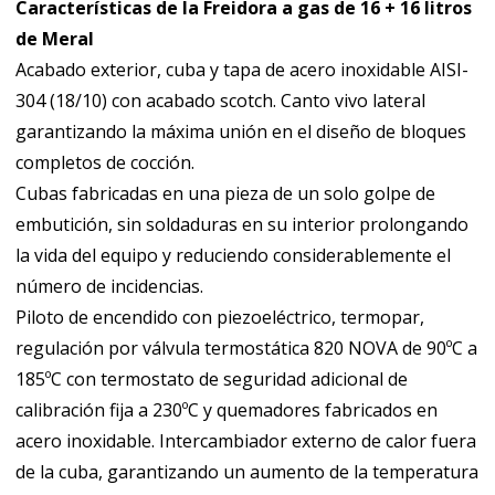
Características de la Freidora a gas de 16 + 16 litros
MERFRY
de Meral
GAS
Acabado exterior, cuba y tapa de acero inoxidable AISI-
16+16
304 (18/10) con acabado scotch. Canto vivo lateral
L
garantizando la máxima unión en el diseño de bloques
cantidad
completos de cocción.
Cubas fabricadas en una pieza de un solo golpe de
embutición, sin soldaduras en su interior prolongando
la vida del equipo y reduciendo considerablemente el
número de incidencias.
Piloto de encendido con piezoeléctrico, termopar,
regulación por válvula termostática 820 NOVA de 90ºC a
185ºC con termostato de seguridad adicional de
calibración fija a 230ºC y quemadores fabricados en
acero inoxidable. Intercambiador externo de calor fuera
de la cuba, garantizando un aumento de la temperatura