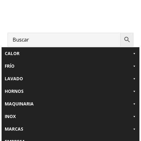
Saltar
Saltar
al
al
contenido
pie
principal
de
página
CALOR
FRÍO
LAVADO
HORNOS
MAQUINARIA
INOX
MARCAS