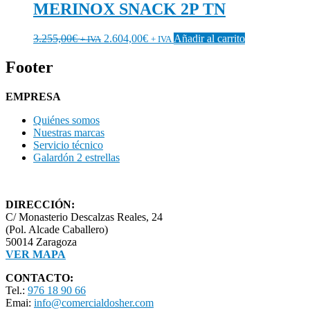
MERINOX SNACK 2P TN
3.255,00
€
2.604,00
€
Añadir al carrito
+ IVA
+ IVA
Footer
EMPRESA
Quiénes somos
Nuestras marcas
Servicio técnico
Galardón 2 estrellas
DIRECCIÓN:
C/ Monasterio Descalzas Reales, 24
(Pol. Alcade Caballero)
50014 Zaragoza
VER MAPA
CONTACTO:
Tel.:
976 18 90 66
Emai:
info@comercialdosher.com