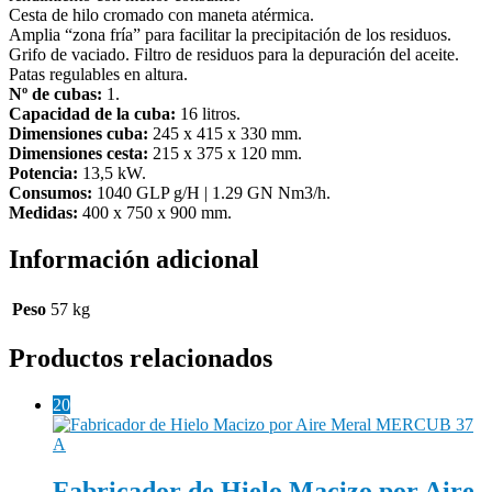
Cesta de hilo cromado con maneta atérmica.
Amplia “zona fría” para facilitar la precipitación de los residuos.
Grifo de vaciado. Filtro de residuos para la depuración del aceite.
Patas regulables en altura.
Nº de cubas:
1.
Capacidad de la cuba:
16 litros.
Dimensiones cuba:
245 x 415 x 330 mm.
Dimensiones cesta:
215 x 375 x 120 mm.
Potencia:
13,5 kW.
Consumos:
1040 GLP g/H | 1.29 GN Nm3/h.
Medidas:
400 x 750 x 900 mm.
Información adicional
Peso
57 kg
Productos relacionados
20
Fabricador de Hielo Macizo por Aire