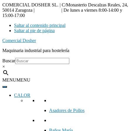
COMERCIAL DOSHER SL. | C/Monasterio Descalzas Reales, 24,
50014 Zaragoza |
976 18 90 66
| De lunes a viernes 8:00-14:00 y
15:00-17:00
Saltar al contenido principal
Saltar al pie de página
Comercial Dosher
Maquinaria industrial para hostelería
Buscar
×
MENU
MENU
CALOR
Asadores de Pollos
Baños María