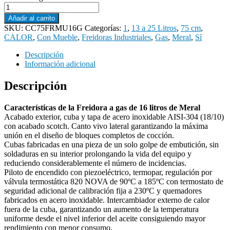
Añadir al carrito
SKU:
CC75FRMU16G
Categorías:
1
,
13 a 25 Litros
,
75 cm
,
CALOR
,
Con Mueble
,
Freidoras Industriales
,
Gas
,
Meral
,
Sí
Descripción
Información adicional
Descripción
Características de la Freidora a gas de 16 litros de Meral
Acabado exterior, cuba y tapa de acero inoxidable AISI-304 (18/10)
con acabado scotch. Canto vivo lateral garantizando la máxima
unión en el diseño de bloques completos de cocción.
Cubas fabricadas en una pieza de un solo golpe de embutición, sin
soldaduras en su interior prolongando la vida del equipo y
reduciendo considerablemente el número de incidencias.
Piloto de encendido con piezoeléctrico, termopar, regulación por
válvula termostática 820 NOVA de 90ºC a 185ºC con termostato de
seguridad adicional de calibración fija a 230ºC y quemadores
fabricados en acero inoxidable. Intercambiador externo de calor
fuera de la cuba, garantizando un aumento de la temperatura
uniforme desde el nivel inferior del aceite consiguiendo mayor
rendimiento con menor consumo.