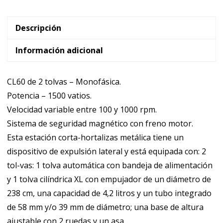
60
V.V.
2
Descripción
Tolvas
Información adicional
Robot
Coupe
CL60 de 2 tolvas – Monofásica.
2329FA
Potencia – 1500 vatios.
cantidad
Velocidad variable entre 100 y 1000 rpm.
Sistema de seguridad magnético con freno motor.
Esta estación corta-hortalizas metálica tiene un
dispositivo de expulsión lateral y está equipada con: 2
tol-vas: 1 tolva automática con bandeja de alimentación
y 1 tolva cilíndrica XL con empujador de un diámetro de
238 cm, una capacidad de 4,2 litros y un tubo integrado
de 58 mm y/o 39 mm de diámetro; una base de altura
ajustable con 2 ruedas y un asa.