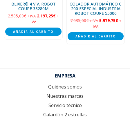
BLIXER® 4 V.V. ROBOT
COLADOR AUTOMÁTICO C
COUPE 33280M
200 ESPECIAL INDÚSTRIA
ROBOT COUPE 55006
2.585,00
€
2.197,25
€
+ IVA
+
7.035,00
€
5.979,75
€
+ IVA
+
IVA
IVA
AÑADIR AL CARRITO
AÑADIR AL CARRITO
Footer
EMPRESA
Quiénes somos
Nuestras marcas
Servicio técnico
Galardón 2 estrellas