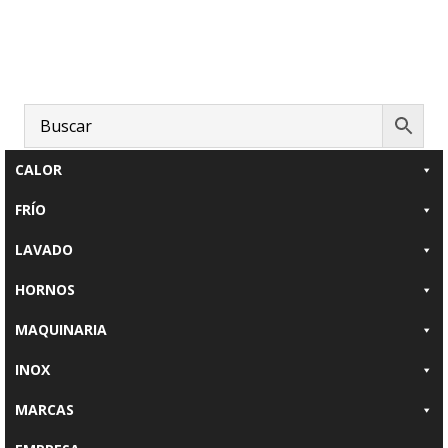
Saltar
Saltar
al
al
contenido
pie
principal
de
página
CALOR
FRÍO
LAVADO
HORNOS
MAQUINARIA
INOX
MARCAS