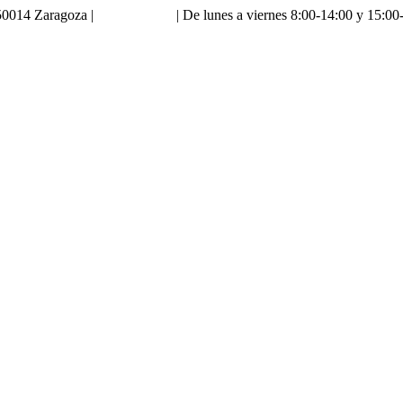
0014 Zaragoza |
976 18 90 66
| De lunes a viernes 8:00-14:00 y 15:00