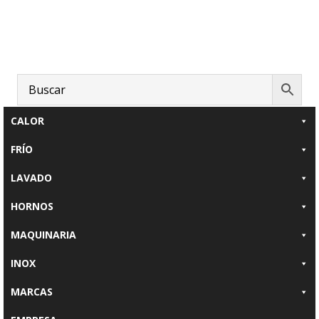
Saltar
Saltar
al
al
contenido
pie
principal
de
página
CALOR
FRÍO
LAVADO
HORNOS
MAQUINARIA
INOX
MARCAS