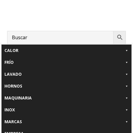
Saltar
Saltar
al
al
contenido
pie
principal
de
página
CALOR
FRÍO
LAVADO
HORNOS
MAQUINARIA
INOX
MARCAS