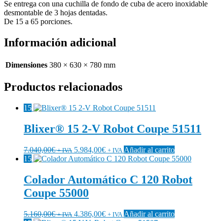
Se entrega con una cuchilla de fondo de cuba de acero inoxidable
desmontable de 3 hojas dentadas.
De 15 a 65 porciones.
Información adicional
Dimensiones
380 × 630 × 780 mm
Productos relacionados
15
Blixer® 15 2-V Robot Coupe 51511
7.040,00
€
5.984,00
€
Añadir al carrito
+ IVA
+ IVA
15
Colador Automático C 120 Robot
Coupe 55000
5.160,00
€
4.386,00
€
Añadir al carrito
+ IVA
+ IVA