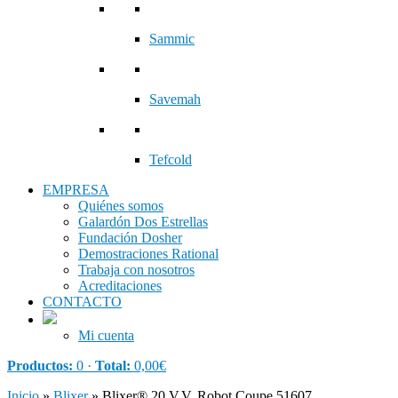
Sammic
Savemah
Tefcold
EMPRESA
Quiénes somos
Galardón Dos Estrellas
Fundación Dosher
Demostraciones Rational
Trabaja con nosotros
Acreditaciones
CONTACTO
Mi cuenta
Productos:
0 ·
Total:
0,00
€
Inicio
»
Blixer
»
Blixer® 20 V.V. Robot Coupe 51607