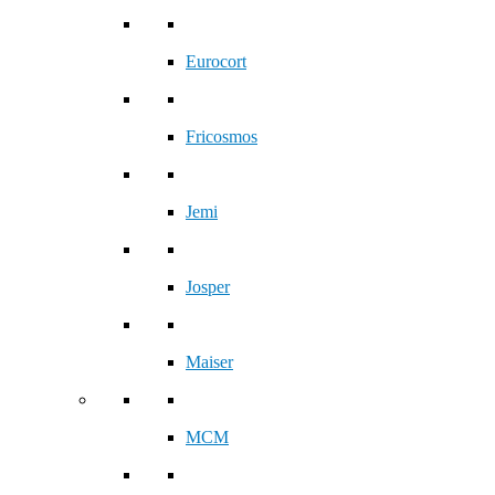
Eurocort
Fricosmos
Jemi
Josper
Maiser
MCM