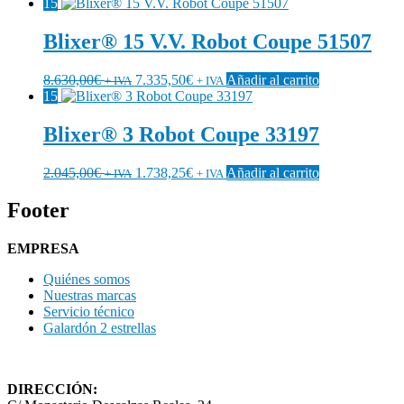
15
Blixer® 15 V.V. Robot Coupe 51507
8.630,00
€
7.335,50
€
Añadir al carrito
+ IVA
+ IVA
15
Blixer® 3 Robot Coupe 33197
2.045,00
€
1.738,25
€
Añadir al carrito
+ IVA
+ IVA
Footer
EMPRESA
Quiénes somos
Nuestras marcas
Servicio técnico
Galardón 2 estrellas
DIRECCIÓN: