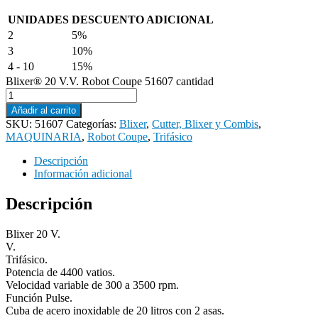
UNIDADES
DESCUENTO ADICIONAL
2
5%
3
10%
4 - 10
15%
Blixer® 20 V.V. Robot Coupe 51607 cantidad
Añadir al carrito
SKU:
51607
Categorías:
Blixer
,
Cutter, Blixer y Combis
,
MAQUINARIA
,
Robot Coupe
,
Trifásico
Descripción
Información adicional
Descripción
Blixer 20 V.
V.
Trifásico.
Potencia de 4400 vatios.
Velocidad variable de 300 a 3500 rpm.
Función Pulse.
Cuba de acero inoxidable de 20 litros con 2 asas.