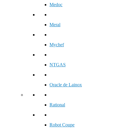
Medoc
Meral
Mychef
NTGAS
Oracle de Lainox
Rational
Robot Coupe