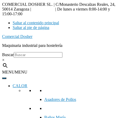
COMERCIAL DOSHER SL. | C/Monasterio Descalzas Reales, 24,
50014 Zaragoza |
976 18 90 66
| De lunes a viernes 8:00-14:00 y
15:00-17:00
Saltar al contenido principal
Saltar al pie de página
Comercial Dosher
Maquinaria industrial para hostelería
Buscar
×
MENU
MENU
CALOR
Asadores de Pollos
Baños María