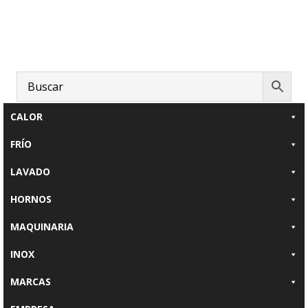
Saltar
Saltar
al
al
contenido
pie
principal
de
página
CALOR
FRÍO
LAVADO
HORNOS
MAQUINARIA
INOX
MARCAS