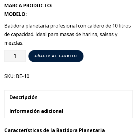
MARCA PRODUCTO:
MODELO:
Batidora planetaria profesional con caldero de 10 litros
de capacidad. Ideal para masas de harina, salsas y
mezclas.
Batidora
AÑADIR AL CARRITO
Planetaria
de
SKU:
BE-10
sobremesa
Sammic
BE-
Descripción
10
Información adicional
cantidad
Características de la Batidora Planetaria