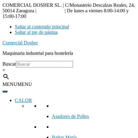
COMERCIAL DOSHER SL. | C/Monasterio Descalzas Reales, 24,
50014 Zaragoza |
976 18 90 66
| De lunes a viernes 8:00-14:00 y
15:00-17:00
Saltar al contenido principal
Saltar al pie de página
Comercial Dosher
Maquinaria industrial para hostelería
Buscar
×
MENU
MENU
CALOR
Asadores de Pollos
Baños María