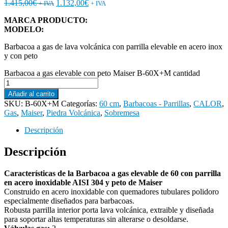
1.415,00
€
1.132,00
€
+ IVA
+ IVA
MARCA PRODUCTO:
MODELO:
Barbacoa a gas de lava volcánica con parrilla elevable en acero inox
y con peto
Barbacoa a gas elevable con peto Maiser B-60X+M cantidad
Añadir al carrito
SKU:
B-60X+M
Categorías:
60 cm
,
Barbacoas - Parrillas
,
CALOR
,
Gas
,
Maiser
,
Piedra Volcánica
,
Sobremesa
Descripción
Descripción
Características de la Barbacoa a gas elevable de 60 con parrilla
en acero inoxidable AISI 304 y peto de Maiser
Construido en acero inoxidable con quemadores tubulares polidoro
especialmente diseñados para barbacoas.
Robusta parrilla interior porta lava volcánica, extraible y diseñada
para soportar altas temperaturas sin alterarse o desoldarse.