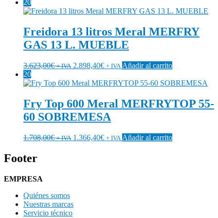
20
Freidora 13 litros Meral MERFRY
GAS 13 L. MUEBLE
3.623,00
€
2.898,40
€
Añadir al carrito
+ IVA
+ IVA
20
Fry Top 600 Meral MERFRYTOP 55-
60 SOBREMESA
1.708,00
€
1.366,40
€
Añadir al carrito
+ IVA
+ IVA
Footer
EMPRESA
Quiénes somos
Nuestras marcas
Servicio técnico