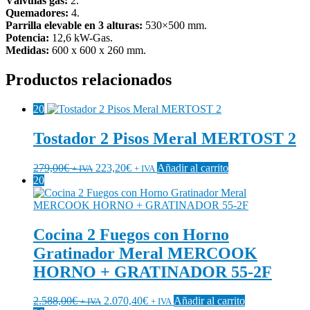
Válvulas gas:
2.
Quemadores:
4.
Parrilla elevable en 3 alturas:
530×500 mm.
Potencia:
12,6 kW-Gas.
Medidas:
600 x 600 x 260 mm.
Productos relacionados
20
Tostador 2 Pisos Meral MERTOST 2
279,00
€
223,20
€
Añadir al carrito
+ IVA
+ IVA
20
Cocina 2 Fuegos con Horno
Gratinador Meral MERCOOK
HORNO + GRATINADOR 55-2F
2.588,00
€
2.070,40
€
Añadir al carrito
+ IVA
+ IVA