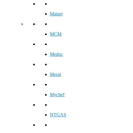
Maiser
MCM
Medoc
Meral
Mychef
NTGAS