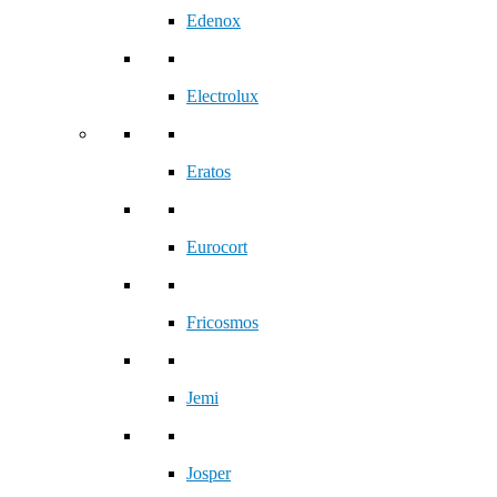
Edenox
Electrolux
Eratos
Eurocort
Fricosmos
Jemi
Josper