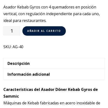
Asador Kebab Gyros con 4 quemadores en posición
vertical, con regulación independiente para cada uno,
ideal para restaurantes.
Asador
AÑADIR AL CARRITO
Kebab
Gyros
SKU:
AG-40
a
gas
Sammic
Descripción
AG-
Información adicional
40
cantidad
Características del Asador Döner Kebab Gyros de
Sammic
Máquinas de Kebab fabricadas en acero inoxidable de