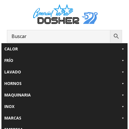
Saltar
Saltar
al
al
contenido
pie
principal
de
página
CALOR
FRÍO
LAVADO
HORNOS
MAQUINARIA
INOX
MARCAS