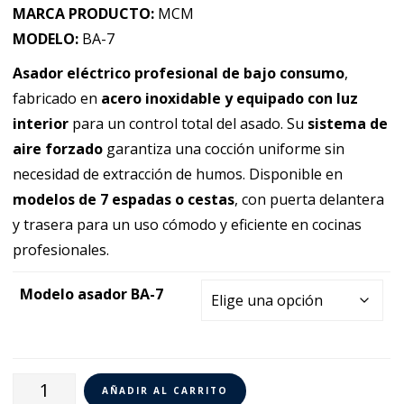
precios:
de
MARCA PRODUCTO:
MCM
desde
precios:
MODELO:
BA-7
6.160,00€
desde
hasta
4.928,00€
Asador eléctrico profesional de bajo consumo
,
6.250,00€
hasta
fabricado en
acero inoxidable y equipado con luz
5.000,00€
interior
para un control total del asado. Su
sistema de
aire forzado
garantiza una cocción uniforme sin
necesidad de extracción de humos. Disponible en
modelos de 7 espadas o cestas
, con puerta delantera
y trasera para un uso cómodo y eficiente en cocinas
profesionales.
Modelo asador BA-7
Asador
AÑADIR AL CARRITO