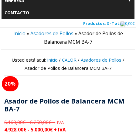
EMPRESA
CONTACTO
Productos:
0 ·
Total:
0,00
€
Inicio
»
Asadores de Pollos
»
Asador de Pollos de
Balancera MCM BA-7
Usted está aquí:
Inicio
/
CALOR
/
Asadores de Pollos
/
Asador de Pollos de Balancera MCM BA-7
20
Asador de Pollos de Balancera MCM
BA-7
6.160,00
€
-
6.250,00
€
Rango
+ IVA
4.928,00
€
-
5.000,00
€
de
Rango
+ IVA