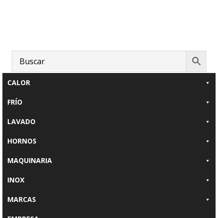
Saltar
Saltar
al
al
contenido
pie
principal
de
página
CALOR
FRÍO
LAVADO
HORNOS
MAQUINARIA
INOX
MARCAS