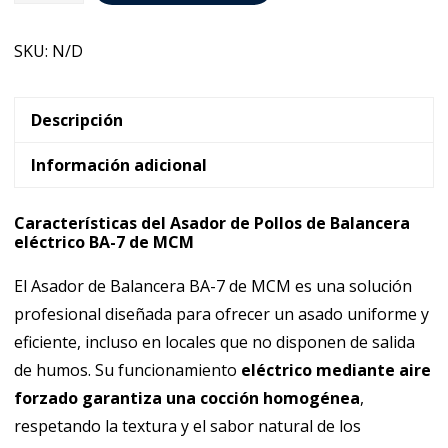
de
Pollos
SKU:
N/D
de
Balancera
MCM
Descripción
BA-
Información adicional
7
cantidad
Características del Asador de Pollos de Balancera
eléctrico BA-7 de MCM
El Asador de Balancera BA-7 de MCM es una solución
profesional diseñada para ofrecer un asado uniforme y
eficiente, incluso en locales que no disponen de salida
de humos. Su funcionamiento
eléctrico mediante aire
forzado garantiza una cocción homogénea
,
respetando la textura y el sabor natural de los