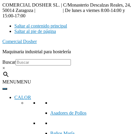
COMERCIAL DOSHER SL. | C/Monasterio Descalzas Reales, 24,
50014 Zaragoza |
976 18 90 66
| De lunes a viernes 8:00-14:00 y
15:00-17:00
Saltar al contenido principal
Saltar al pie de página
Comercial Dosher
Maquinaria industrial para hostelería
Buscar
×
MENU
MENU
CALOR
Asadores de Pollos
Baños María