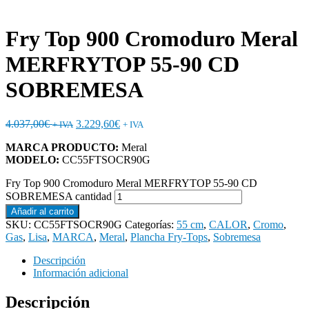
Fry Top 900 Cromoduro Meral
MERFRYTOP 55-90 CD
SOBREMESA
4.037,00
€
3.229,60
€
+ IVA
+ IVA
MARCA PRODUCTO:
Meral
MODELO:
CC55FTSOCR90G
Fry Top 900 Cromoduro Meral MERFRYTOP 55-90 CD
SOBREMESA cantidad
Añadir al carrito
SKU:
CC55FTSOCR90G
Categorías:
55 cm
,
CALOR
,
Cromo
,
Gas
,
Lisa
,
MARCA
,
Meral
,
Plancha Fry-Tops
,
Sobremesa
Descripción
Información adicional
Descripción