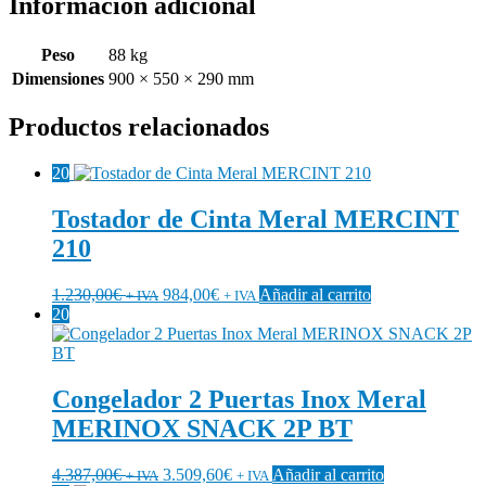
Información adicional
Peso
88 kg
Dimensiones
900 × 550 × 290 mm
Productos relacionados
20
Tostador de Cinta Meral MERCINT
210
1.230,00
€
984,00
€
Añadir al carrito
+ IVA
+ IVA
20
Congelador 2 Puertas Inox Meral
MERINOX SNACK 2P BT
4.387,00
€
3.509,60
€
Añadir al carrito
+ IVA
+ IVA