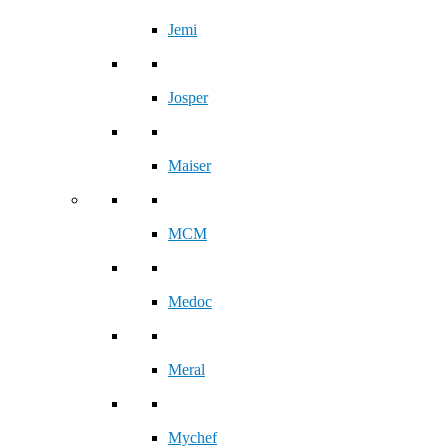
Jemi
Josper
Maiser
MCM
Medoc
Meral
Mychef