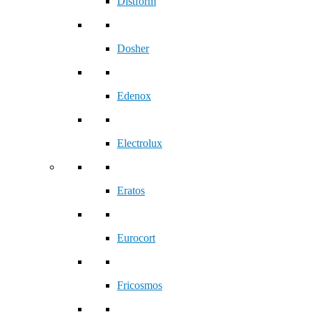
Distform
Dosher
Edenox
Electrolux
Eratos
Eurocort
Fricosmos