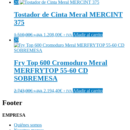
20
Tostador de Cinta Meral MERCINT
375
1.510,00
€
1.208,00
€
Añadir al carrito
+ IVA
+ IVA
20
Fry Top 600 Cromoduro Meral
MERFRYTOP 55-60 CD
SOBREMESA
2.743,00
€
2.194,40
€
Añadir al carrito
+ IVA
+ IVA
Footer
EMPRESA
Quiénes somos