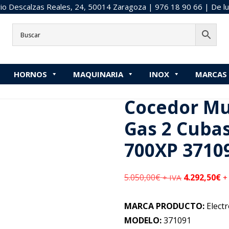
o Descalzas Reales, 24, 50014 Zaragoza |
976 18 90 66
| De lu
ALOR
»
Cocedor Multiproducto a Gas 2 Cubas Electrolux 70
HORNOS
MAQUINARIA
INOX
MARCAS
:
Inicio
/
CALOR
/
Cocedor Multiproducto a Gas 2 Cubas Electrol
Cocedor Mu
Gas 2 Cubas
700XP 3710
5.050,00
€
4.292,50
€
+ IVA
+
MARCA PRODUCTO:
Electr
MODELO:
371091