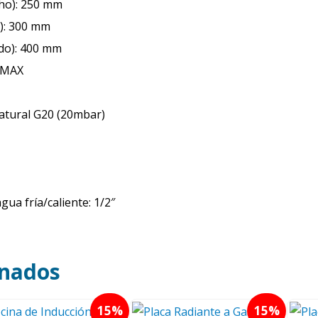
cho): 250 mm
o): 300 mm
ndo): 400 mm
t MAX
atural G20 (20mbar)
ua fría/caliente: 1/2″
onados
15
15