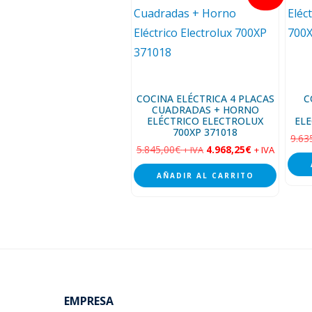
COCINA ELÉCTRICA 4 PLACAS
C
CUADRADAS + HORNO
ELÉCTRICO ELECTROLUX
ELE
700XP 371018
9.63
5.845,00
€
4.968,25
€
+ IVA
+ IVA
AÑADIR AL CARRITO
Footer
EMPRESA